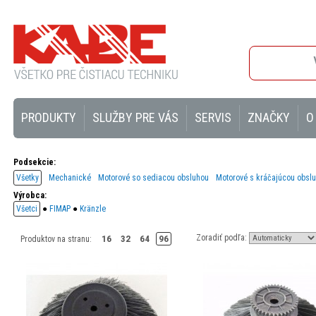
PRODUKTY
SLUŽBY PRE VÁS
SERVIS
ZNAČKY
O
Podsekcie:
Všetky
Mechanické
Motorové so sediacou obsluhou
Motorové s kráčajúcou obsl
Výrobca:
Všetci
●
FIMAP
●
Kränzle
Zoradiť podľa:
16
32
64
96
Produktov na stranu: