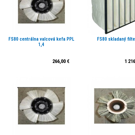
FS80 centrálna valcová kefa PPL
FS80 skladaný filte
1,4
266,00 €
1 216