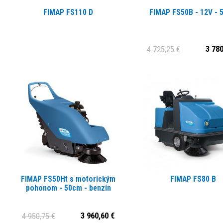
FIMAP FS110 D
FIMAP FS50B - 12V - 
3 780
4 725,25 €
FIMAP FS50Ht s motorickým
FIMAP FS80 B
pohonom - 50cm - benzín
3 960,60 €
4 950,75 €