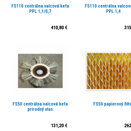
FS110 centrálna valcová kefa
FS110 centrálna valcov
PPL 1,1/0,7
PPL 1,4
410,80 €
315
FS50 centrálna valcová kefa
FS50 papierový filt
prírodný vlas
131,20 €
262