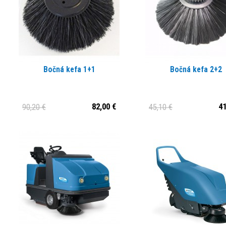
Bočná kefa 1+1
Bočná kefa 2+2
82,00 €
41
90,20 €
45,10 €