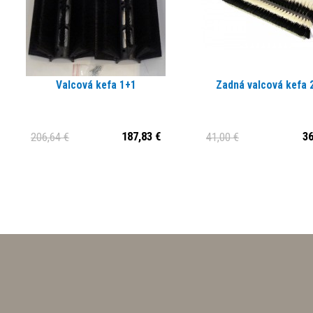
Valcová kefa 1+1
Zadná valcová kefa 
187,83 €
36
206,64 €
41,00 €