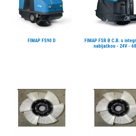
FIMAP FS90 D
FIMAP FSR B C.B. s inte
nabíjačkou - 24V - 6