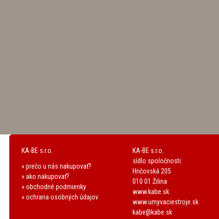
KA-BE s.r.o.
KA-BE s.r.o.
sídlo spoločnosti:
» prečo u nás nakupovať?
Hričovská 205
» ako nakupovať?
010 01 Žilina
» obchodné podmienky
www.kabe.sk
» ochrana osobných údajov
www.umyvaciestroje.sk
kabe@kabe.sk