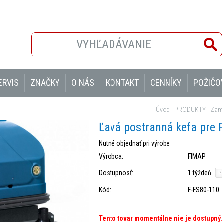
ERVIS
ZNAČKY
O NÁS
KONTAKT
CENNÍKY
POŽIČO
Úvod
|
PRODUKTY
|
Zame
Ľavá postranná kefa pre 
Nutné objednať pri výrobe
Výrobca:
FIMAP
Dostupnosť:
1 týždeň
Kód:
F-FS80-110
Tento tovar momentálne nie je dostupný.