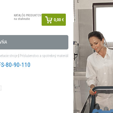
KATALÓG PRODUKTOV
na stiahnutie
0,00 €
VŇA
tacie stroje
|
Príslušenstvo a spotrebný materiál
FS-80-90-110