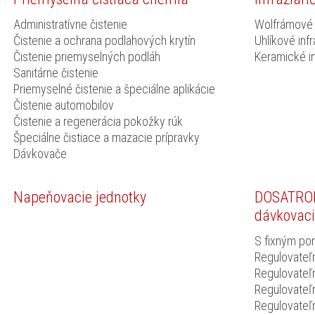
Administratívne čistenie
Wolfrámové i
Čistenie a ochrana podlahových krytín
Uhlíkové infr
Čistenie priemyselných podláh
Keramické in
Sanitárne čistenie
Priemyselné čistenie a špeciálne aplikácie
Čistenie automobilov
Čistenie a regenerácia pokožky rúk
Špeciálne čistiace a mazacie prípravky
Dávkovače
Napeňovacie jednotky
DOSATRON
dávkovaci
S fixným p
Regulovateľn
Regulovateľn
Regulovateľn
Regulovateľn