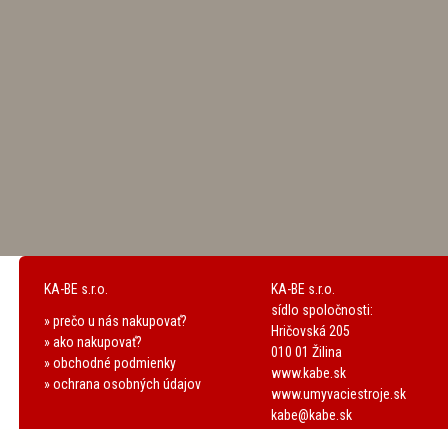
KA-BE s.r.o.
KA-BE s.r.o.
sídlo spoločnosti:
» prečo u nás nakupovať?
Hričovská 205
» ako nakupovať?
010 01 Žilina
» obchodné podmienky
www.kabe.sk
» ochrana osobných údajov
www.umyvaciestroje.sk
kabe@kabe.sk
GP