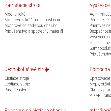
Zametacie stroje
Vysávače
Mechanické
Administratí
Motorové s kráčajúcou obsluhou
Remeselné
Motorové so sediacou obsluhou
Priemyselné
Príslušenstvo a spotrebný materiál
Bezpečnostn
Vysávače na 
Stacionárne
Samoobsluž
Príslušenstv
Jednokotúčové stroje
Pomocná 
Čistiace stroje
Upratovacie
Leštiace stroje
Mopy, držiak
Príslušenstvo
Okenný pro
VIKAN Trans
Priemyselná čistiaca chémia
Infražiari