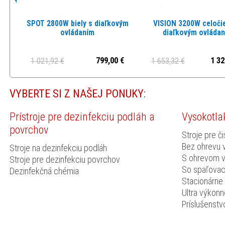
SPOT 2800W biely s diaľkovým
VISION 3200W celočie
ovládaním
diaľkovým ovláda
799,00 €
1 32
1 021,92 €
1 653,32 €
VYBERTE SI Z NAŠEJ PONUKY:
Prístroje pre dezinfekciu podláh a
Vysokotlak
povrchov
Stroje pre či
Bez ohrevu 
Stroje na dezinfekciu podláh
S ohrevom 
Stroje pre dezinfekciu povrchov
So spaľova
Dezinfekčná chémia
Stacionárne
Ultra výkon
Príslušenstv