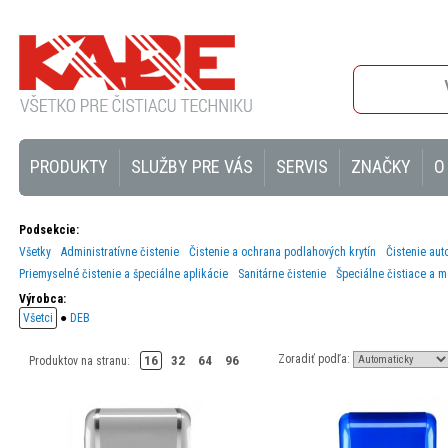
PRODUKTY
SLUŽBY PRE VÁS
SERVIS
ZNAČKY
O
Podsekcie:
Všetky
Administratívne čistenie
Čistenie a ochrana podlahových krytín
Čistenie aut
Priemyselné čistenie a špeciálne aplikácie
Sanitárne čistenie
Špeciálne čistiace a m
Výrobca:
Všetci
●
DEB
Zoradiť podľa:
16
32
64
96
Produktov na stranu: