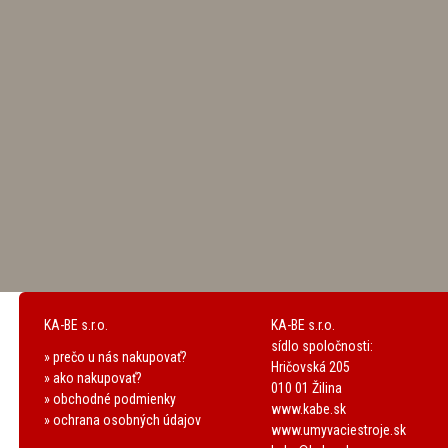
KA-BE s.r.o.
KA-BE s.r.o.
sídlo spoločnosti:
» prečo u nás nakupovať?
Hričovská 205
» ako nakupovať?
010 01 Žilina
» obchodné podmienky
www.kabe.sk
» ochrana osobných údajov
www.umyvaciestroje.sk