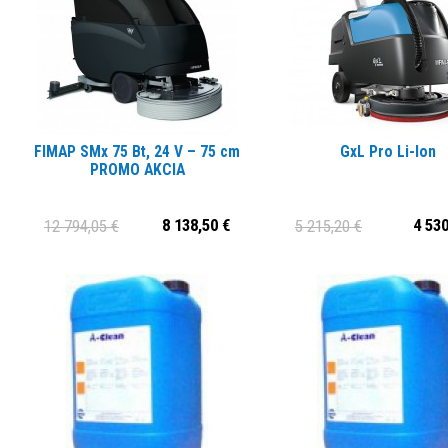
FIMAP SMx 75 Bt, 24 V – 75 cm
GxL Pro Li-Ion
PROMO AKCIA
8 138,50 €
4 530
12 794,05 €
5 215,20 €