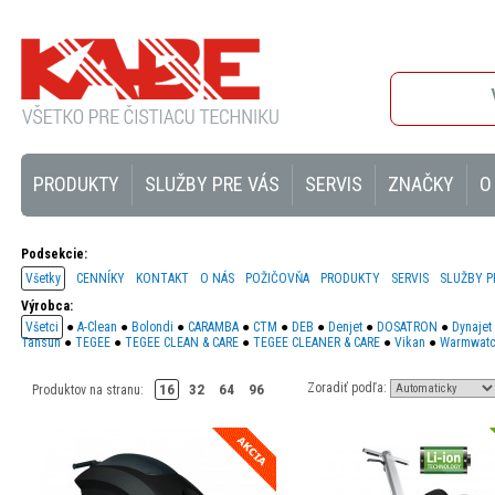
PRODUKTY
SLUŽBY PRE VÁS
SERVIS
ZNAČKY
O
Podsekcie:
Všetky
CENNÍKY
KONTAKT
O NÁS
POŽIČOVŇA
PRODUKTY
SERVIS
SLUŽBY P
Výrobca:
Všetci
●
A-Clean
●
Bolondi
●
CARAMBA
●
CTM
●
DEB
●
Denjet
●
DOSATRON
●
Dynajet
Tansun
●
TEGEE
●
TEGEE CLEAN & CARE
●
TEGEE CLEANER & CARE
●
Vikan
●
Warmwatc
Zoradiť podľa:
16
32
64
96
Produktov na stranu: