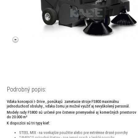
Podrobný popis:
Vďaka koncepcii I- Drive , ponúkajú zametacie stroje FS800 maximálnu
jednoduchosť obsluhy , vďaka čomu je možné využiť aj nevyškolený personál.
Modely rady FS800 sú určené pre čistenie priemyselné aj komerčných priestorov
do 20.000 m²
K dispozícii sú tri typy kief:
STEEL MIX - na vonkajšie použitie alebo pre extrémne drsné povrchy
TAMPICO prírodné štetiny - pre jemný prach a lesklé povrchy