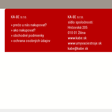
KA-BE s.r.o.
KA-BE s.r.o.
sídlo spoločnosti:
» prečo u nás nakupovať?
Hričovská 205
» ako nakupovať?
010 01 Žilina
» obchodné podmienky
www.kabe.sk
» ochrana osobných údajov
www.umyvaciestroje.sk
kabe@kabe.sk
GP