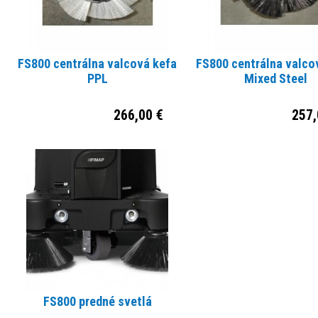
elektronickej kontroly napájania jednotlivých motorov riadi ON/OFF Eco systém,
ktorý umožňuje znížiť spotrebu energie až o 30 %.
FS800 centrálna valcová kefa
FS800 centrálna valco
PPL
Mixed Steel
266,00 €
257,
FS800 predné svetlá