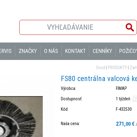
ERVIS
ZNAČKY
O NÁS
KONTAKT
CENNÍKY
POŽIČO
Úvod
|
PRODUKTY
|
Zame
FS80 centrálna valcová k
Výrobca:
FIMAP
Dostupnosť:
1 týždeň
Kód:
F-432530
271,
€
Naša cena:
00
/