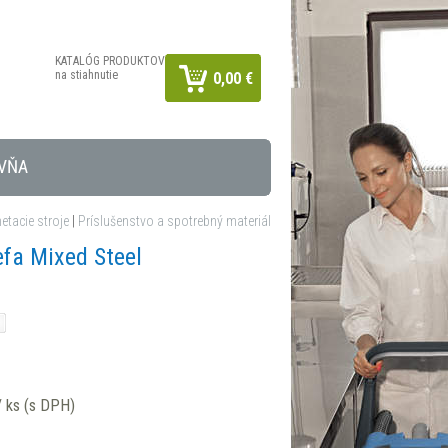
KATALÓG PRODUKTOV
na stiahnutie
0,00 €
VŇA
tacie stroje
|
Príslušenstvo a spotrebný materiál
efa Mixed Steel
 ks (s DPH)