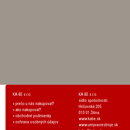
KA-BE s.r.o.
KA-BE s.r.o.
sídlo spoločnosti:
» prečo u nás nakupovať?
Hričovská 205
» ako nakupovať?
010 01 Žilina
» obchodné podmienky
www.kabe.sk
» ochrana osobných údajov
www.umyvaciestroje.sk