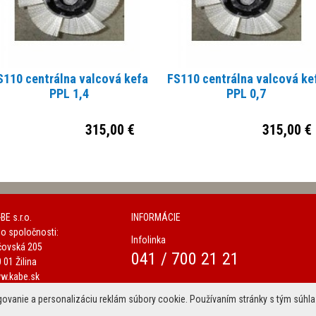
by bol zaručený ľahký prístup k
fuel motorom) resp. do priestoru
 všetky servisné práce na stroji
i na prácu.
max. kapacitou až až 480 Ah C5
S110 centrálna valcová kefa
FS110 centrálna valcová ke
PPL 1,4
PPL 0,7
315,00 €
315,00 €
BE s.r.o.
INFORMÁCIE
lo spoločnosti:
Infolinka
čovská 205
041 / 700 21 21
 01 Žilina
w.kabe.sk
w.umyvaciestroje.sk
govanie a personalizáciu reklám súbory cookie. Používaním stránky s tým súhla
be@kabe.sk