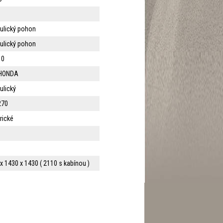
ulický pohon
ulický pohon
10
 HONDA
ulický
270
rické
x 1430 x 1430 ( 2110 s kabínou )