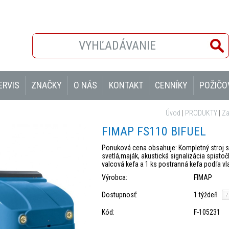
ERVIS
ZNAČKY
O NÁS
KONTAKT
CENNÍKY
POŽIČO
Úvod
|
PRODUKTY
|
Za
FIMAP FS110 BIFUEL
Ponuková cena obsahuje: Kompletný stroj s
svetlá,maják, akustická signalizácia spiato
valcová kefa a 1 ks postranná kefa podľa v
Výrobca:
FIMAP
Dostupnosť:
1 týždeň
Kód:
F-105231