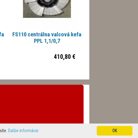
fa
FS110 centrálna valcová kefa
PPL 1,1/0,7
410,80 €
síte.
Ďalšie informácie
OK
© 2014 - 2026
KABE
, vytvorilo
MaM Multimedia, s.r.o.