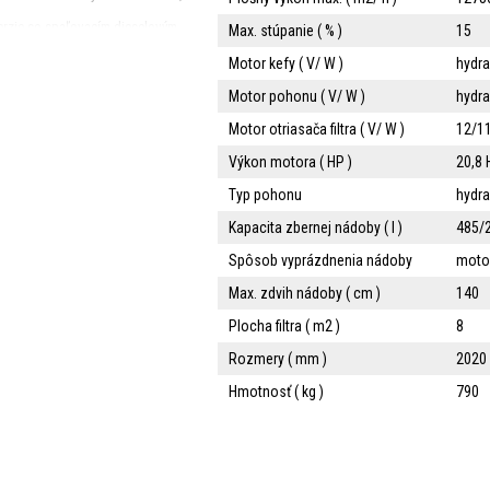
, verzie so spaľovacím dieselovým
Max. stúpanie ( % )
15
otorom Bifuel Benzín/LPG ( len
Motor kefy ( V/ W )
hydra
S80 ) alebo 8 m² ( FS90 - 110 )
Motor pohonu ( V/ W )
hydra
okou koncentráciou jemného
Motor otriasača filtra ( V/ W )
12/1
Výkon motora ( HP )
20,8
Typ pohonu
hydra
Kapacita zbernej nádoby ( l )
485/
vnym prístrojovým panelom
Spôsob vyprázdnenia nádoby
moto
ktorý zabezpečuje zobrazenie
volant bol navrhnutý pre
Max. zdvih nádoby ( cm )
140
om paneli sa nachádza ovládač
bude filtrer neustále čistý
Plocha filtra ( m2 )
8
k , aby sa zvýšil výkon a znížila
predchádzajúcim modelom .
Rozmery ( mm )
2020 
 hodiny ( FS90 B - FS 110 B
Hmotnosť ( kg )
790
ným kontajnerom ) je ovládaná
ý konštantný sací výkon
a prefiltrovaný vzduch je
ysoko na zadnej strane stroja .
il na plochách okolo stroja sa