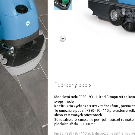
Podrobný popis:
Modelová rada FS80 - 90 - 110 od Fimapu sú najkom
svojej triede .
Konštrukcia vychádza s uzavretého rámu , postavené
To umožňuje použiť FS80 - 90 - 110 pre čistenie veľk
alebo zastavaných priestoroch .
Sú ideálne pre zametanie pevných nečistôt rovnako 
plochách až do 30.000 m²
Fimap FS80 - 90 - 110 sú k dispozícii s centrálnou ke