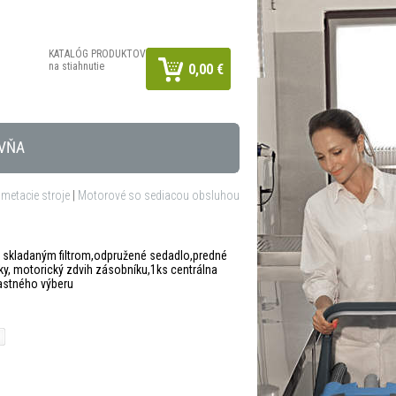
KATALÓG PRODUKTOV
na stiahnutie
0,00 €
VŇA
metacie stroje
|
Motorové so sediacou obsluhou
 skladaným filtrom,odpružené sedadlo,predné
čky, motorický zdvih zásobníku,1ks centrálna
lastného výberu