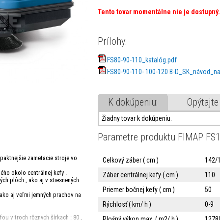
Tento tovar momentálne nie je dostupný.
Prílohy:
FS80-90-110_katalóg.pdf
FS80-90-110- 100-120 B-D_SK_návod_na
K dokúpeniu:
Opýtajte
Žiadny tovar k dokúpeniu.
Parametre produktu FIMAP FS
paktnejšie zametacie stroje vo
Celkový záber ( cm )
142/
ho okolo centrálnej kefy .
Záber centrálnej kefy ( cm )
110
ých plôch , ako aj v stiesnených
Priemer bočnej kefy ( cm )
50
ako aj veľmi jemných prachov na
Rýchlosť ( km/ h )
0-9
fou v troch rôznych šírkach : 80 ,
Plošný výkon max. ( m2/ h )
1278