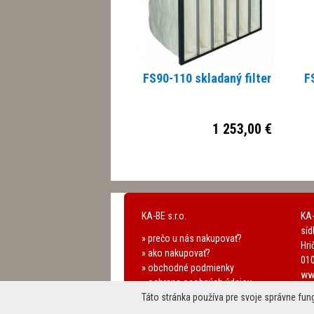
Zametacie stroje FS80-90-110 sú navrhnuté tak, a
priestoru motora (pre verzie s naftovým alebo Bi-
pre batérie (pre verzie na batérie). Preto sa môžu
vykonávať s maximálnou ľahkosťou a min. nákladm
Batériové verzie môžu byť osadené batériami s 
(FS90B, FS110 B)
FS90-110 skladaný filter
F
1 253,00 €
KA-BE s.r.o.
KA-
síd
» prečo u nás nakupovať?
Hri
» ako nakupovať?
010
» obchodné podmienky
ww
» ochrana osobných údajov
ww
Táto stránka používa pre svoje správne fun
ka