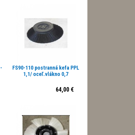
-
FS90-110 postranná kefa PPL
1,1/ oceľ.vlákno 0,7
64,00 €