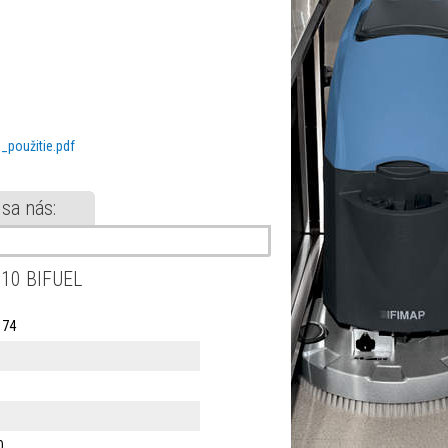
_použitie.pdf
 sa nás:
110 BIFUEL
174
0