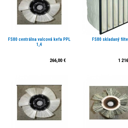
FS80 centrálna valcová kefa PPL
FS80 skladaný filte
1,4
266,00 €
1 216