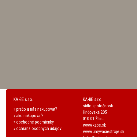
KA-BE s.r.o.
KA-BE s.r.o.
sídlo spoločnosti:
» prečo u nás nakupovať?
Hričovská 205
» ako nakupovať?
010 01 Žilina
» obchodné podmienky
www.kabe.sk
» ochrana osobných údajov
www.umyvaciestroje.sk