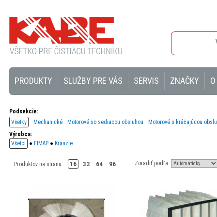
PRODUKTY
SLUŽBY PRE VÁS
SERVIS
ZNAČKY
O
Podsekcie:
Všetky
Mechanické
Motorové so sediacou obsluhou
Motorové s kráčajúcou obsl
Výrobca:
Všetci
●
FIMAP
●
Kränzle
Zoradiť podľa:
16
32
64
96
Produktov na stranu: