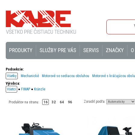
PRODUKTY
SLUŽBY PRE VÁS
SERVIS
ZNAČKY
O
Podsekcie:
Všetky
Mechanické
Motorové so sediacou obsluhou
Motorové s kráčajúcou obsl
Výrobca:
Všetci
●
FIMAP
●
Kränzle
Zoradiť podľa:
16
32
64
96
Produktov na stranu: