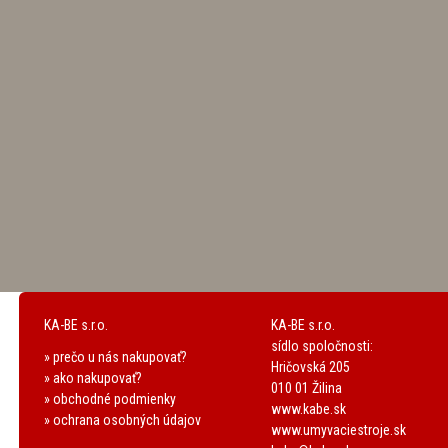
KA-BE s.r.o.
KA-BE s.r.o.
sídlo spoločnosti:
» prečo u nás nakupovať?
Hričovská 205
» ako nakupovať?
010 01 Žilina
» obchodné podmienky
www.kabe.sk
» ochrana osobných údajov
www.umyvaciestroje.sk