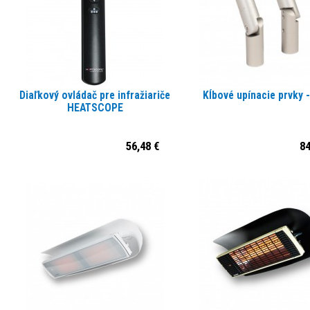
Diaľkový ovládač pre infražiariče
Kĺbové upínacie prvky -
HEATSCOPE
56,48 €
84