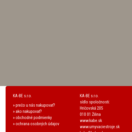
KA-BE s.r.o.
KA-BE s.r.o.
sídlo spoločnosti:
» prečo u nás nakupovať?
Hričovská 205
» ako nakupovať?
010 01 Žilina
» obchodné podmienky
www.kabe.sk
» ochrana osobných údajov
www.umyvaciestroje.sk