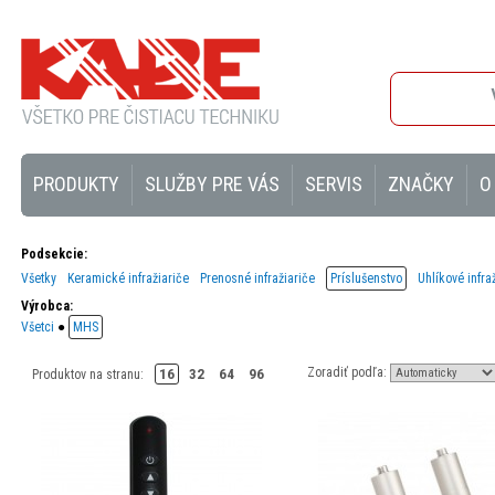
PRODUKTY
SLUŽBY PRE VÁS
SERVIS
ZNAČKY
O
Podsekcie:
Všetky
Keramické infražiariče
Prenosné infražiariče
Príslušenstvo
Uhlíkové infra
Výrobca:
Všetci
●
MHS
Zoradiť podľa:
16
32
64
96
Produktov na stranu: