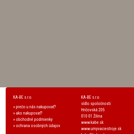
KA-BE s.r.o.
KA-BE s.r.o.
sídlo spoločnosti:
» prečo u nás nakupovať?
Hričovská 205
» ako nakupovať?
010 01 Žilina
» obchodné podmienky
www.kabe.sk
» ochrana osobných údajov
www.umyvaciestroje.sk