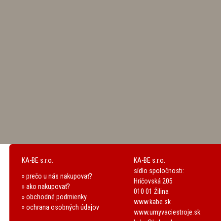
KA-BE s.r.o.
KA-BE s.r.o.
sídlo spoločnosti:
» prečo u nás nakupovať?
Hričovská 205
» ako nakupovať?
010 01 Žilina
» obchodné podmienky
www.kabe.sk
» ochrana osobných údajov
www.umyvaciestroje.sk