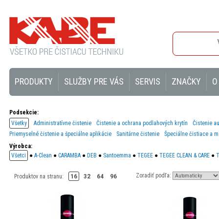
PRODUKTY
SLUŽBY PRE VÁS
SERVIS
ZNAČKY
O
Podsekcie:
Všetky
Administratívne čistenie
Čistenie a ochrana podlahových krytín
Čistenie a
Priemyselné čistenie a špeciálne aplikácie
Sanitárne čistenie
Špeciálne čistiace a m
Výrobca:
Všetci
●
A-Clean
●
CARAMBA
●
DEB
●
Santoemma
●
TEGEE
●
TEGEE CLEAN & CARE
●
T
Zoradiť podľa:
16
32
64
96
Produktov na stranu: