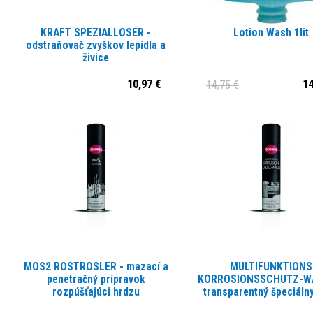
KRAFT SPEZIALLOSER -
Lotion Wash 1lit
odstraňovač zvyškov lepidla a
živice
10,97 €
14
14,75 €
MOS2 ROSTROSLER - mazací a
MULTIFUNKTIONS
penetračný prípravok
KORROSIONSSCHUTZ-W
rozpúšťajúci hrdzu
transparentný špeciáln