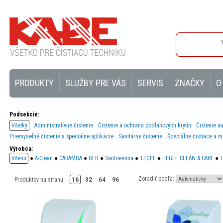
PRODUKTY
SLUŽBY PRE VÁS
SERVIS
ZNAČKY
O
Podsekcie:
Všetky
Administratívne čistenie
Čistenie a ochrana podlahových krytín
Čistenie a
Priemyselné čistenie a špeciálne aplikácie
Sanitárne čistenie
Špeciálne čistiace a m
Výrobca:
Všetci
●
A-Clean
●
CARAMBA
●
DEB
●
Santoemma
●
TEGEE
●
TEGEE CLEAN & CARE
●
T
Zoradiť podľa:
16
32
64
96
Produktov na stranu: