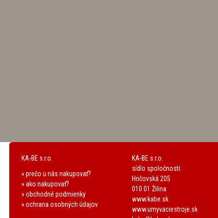
KA-BE s.r.o.
KA-BE s.r.o.
sídlo spoločnosti:
» prečo u nás nakupovať?
Hričovská 205
» ako nakupovať?
010 01 Žilina
» obchodné podmienky
www.kabe.sk
» ochrana osobných údajov
www.umyvaciestroje.sk