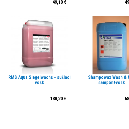
49,10 €
49
RMS Aqua Siegelwachs - sušiaci
Shampowax Wash & 
vosk
šampón+vosk
188,20 €
68