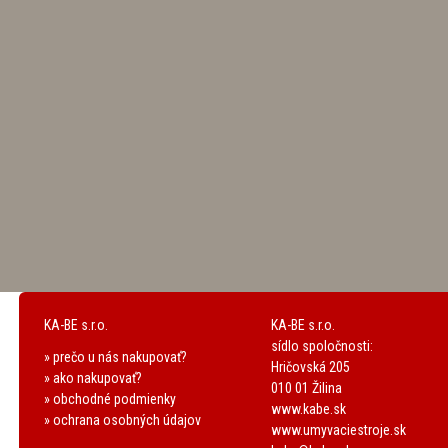
KA-BE s.r.o.
KA-BE s.r.o.
sídlo spoločnosti:
» prečo u nás nakupovať?
Hričovská 205
» ako nakupovať?
010 01 Žilina
» obchodné podmienky
www.kabe.sk
» ochrana osobných údajov
www.umyvaciestroje.sk