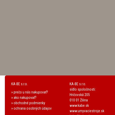
KA-BE s.r.o.
KA-BE s.r.o.
sídlo spoločnosti:
» prečo u nás nakupovať?
Hričovská 205
» ako nakupovať?
010 01 Žilina
» obchodné podmienky
www.kabe.sk
» ochrana osobných údajov
www.umyvaciestroje.sk