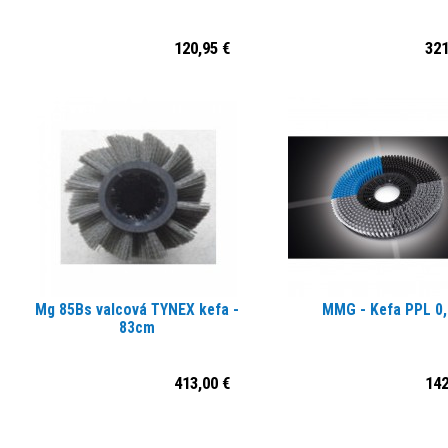
120,95 €
321
Mg 85Bs valcová TYNEX kefa -
MMG - Kefa PPL 0,
83cm
413,00 €
142