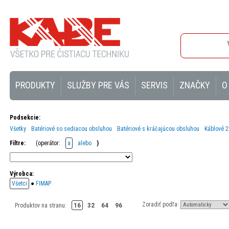
PRODUKTY
SLUŽBY PRE VÁS
SERVIS
ZNAČKY
O
Podsekcie:
Všetky
Batériové so sediacou obsluhou
Batériové s kráčajúcou obsluhou
Káblové 
Filtre:
(operátor:
a
alebo
)
Výrobca:
Všetci
●
FIMAP
Zoradiť podľa:
16
32
64
96
Produktov na stranu: