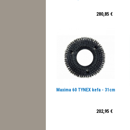
280,85 €
Maxima 60 TYNEX kefa - 31cm
202,95 €