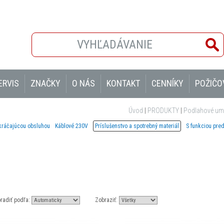
ERVIS
ZNAČKY
O NÁS
KONTAKT
CENNÍKY
POŽIČO
Úvod
|
PRODUKTY
|
Podlahové umý
 kráčajúcou obsluhou
Káblové 230V
Príslušenstvo a spotrebný materiál
S funkciou pre
radiť podľa:
Zobraziť: