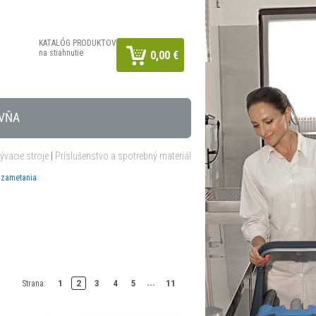
KATALÓG PRODUKTOV
na stiahnutie
0,00 €
VŇA
vacie stroje
|
Príslušenstvo a spotrebný materiál
dzametania
...
1
2
3
4
5
11
Strana: