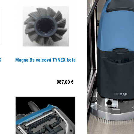
9
Magna Bs valcová TYNEX kefa
987,00 €