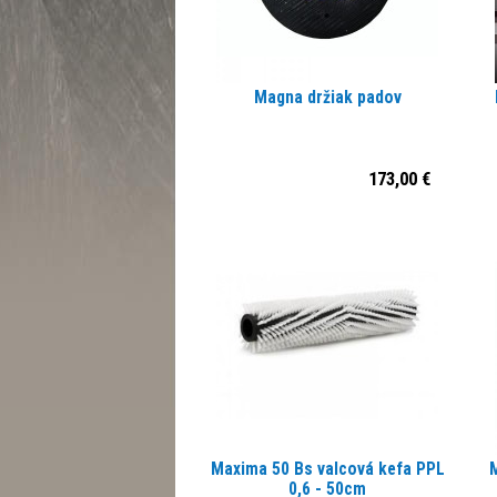
Magna držiak padov
173,00 €
Maxima 50 Bs valcová kefa PPL
0,6 - 50cm