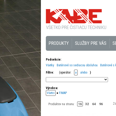
PRODUKTY
SLUŽBY PRE VÁS
S
Podsekcie:
Všetky
Batériové so sediacou obsluhou
Batériové s
Filtre:
(operátor:
a
alebo
)
Výrobca:
Všetci
●
FIMAP
Zo
16
32
64
96
Produktov na stranu: