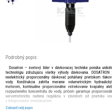
Podrobný popis:
Dosatron – svetový líder v dávkovacej technike ponúka unikát
technológiu združujúcu všetky výhody dávkovania. DOSATRON 
neelektrický proporcionálny dávkovač poháňaný prietokom tlakov
vody. Konštrukcia zahŕňa meranie volumetrickým hydraulick
motorom, kontinuálne proporcionálne vstrekovanie kvapaliny ale
rozpusteného koncentrátu do vody, pričom garantuje proporcionál
servomotoricky riadenú reguláciu v závislosti od prietoku vo
s integrovaným zmiešavačom.
Proporčné dávkovače DOSATRON sa inštalujú priamo na vodovodný
Zobraziť celý popis
rozvod. Pomocou prietoku vody, ktorý DOSATRON poháňa sa