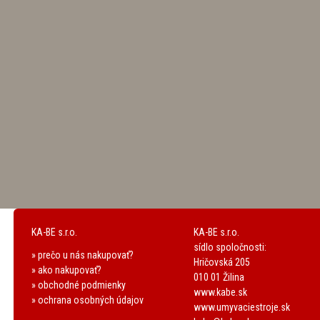
KA-BE s.r.o.
KA-BE s.r.o.
sídlo spoločnosti:
» prečo u nás nakupovať?
Hričovská 205
» ako nakupovať?
010 01 Žilina
» obchodné podmienky
www.kabe.sk
» ochrana osobných údajov
www.umyvaciestroje.sk