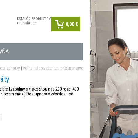
KATALÓG PRODUKTOV
na stiahnutie
0,00 €
VŇA
ie jednotky
|
Voliteľné prevedenie a príslušenstvo
ráty
 pre kvapaliny s viskozitou nad 200 resp. 400
ch podmienok ) Dostupnosť v závislosti od