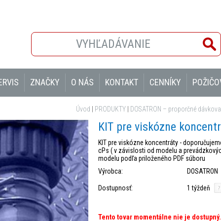
ERVIS
ZNAČKY
O NÁS
KONTAKT
CENNÍKY
POŽIČO
Úvod
|
PRODUKTY
|
DOSATRON – proporčné dávkovac
KIT pre viskózne koncent
KIT pre viskózne koncentráty - doporučujeme
cPs ( v závislosti od modelu a prevádzkový
modelu podľa priloženého PDF súboru
Výrobca:
DOSATRON
Dostupnosť:
1 týždeň
Tento tovar momentálne nie je dostupný.