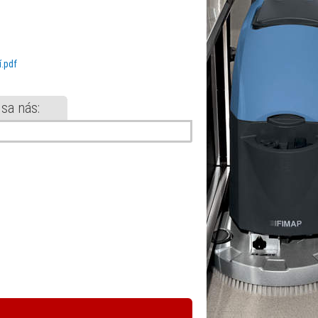
í.pdf
 sa nás: