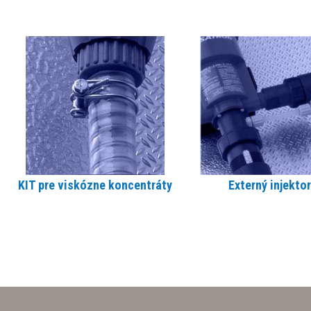
( pre nastavenú hodnotu 1% je roztok riedený v rozsahu 0,95 – 1,05 % )
Tlaková strata 0,2 – 1,7 bar
Maximálna viskozita koncentrátu 400cSt pri 20°C
Max. vertikálna alebo horizontálna dĺžka prisávania 4m
Doporučený typ tesnení v závislosti od typu prisávaného koncentrátu
AF: pre alkalické látky
VF: pre kyseliny, oleje, prípravky proti škodcom
PVDF: pre vysoko
koncentrované kyseliny
KIT pre viskózne koncentráty
Externý injektor