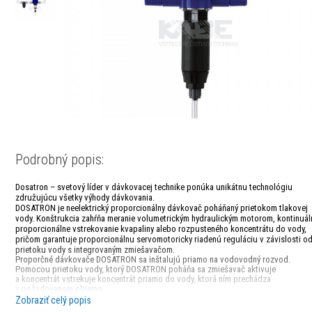
Podrobný popis:
Dosatron – svetový líder v dávkovacej technike ponúka unikátnu technológiu
združujúcu všetky výhody dávkovania.
DOSATRON je neelektrický proporcionálny dávkovač poháňaný prietokom tlakovej
vody. Konštrukcia zahŕňa meranie volumetrickým hydraulickým motorom, kontinuál
proporcionálne vstrekovanie kvapaliny alebo rozpusteného koncentrátu do vody,
pričom garantuje proporcionálnu servomotoricky riadenú reguláciu v závislosti o
prietoku vody s integrovaným zmiešavačom.
Proporčné dávkovače DOSATRON sa inštalujú priamo na vodovodný rozvod.
Pomocou prietoku vody, ktorý DOSATRON poháňa sa zmiešavač aktivuje
a koncentrát vstrekuje koncentrát priamo do vody, ktorá ním prechádza
v požadovanom objeme.
Dávka koncentrátu je priamo úmerná objemu vody bez ohľadu na tlak alebo prieto
Zobraziť celý popis
vody