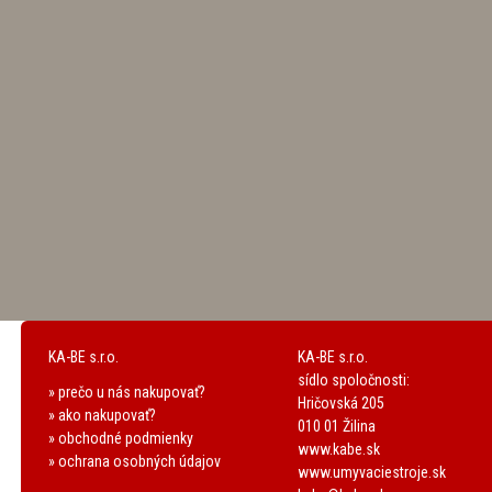
KA-BE s.r.o.
KA-BE s.r.o.
sídlo spoločnosti:
» prečo u nás nakupovať?
Hričovská 205
» ako nakupovať?
010 01 Žilina
» obchodné podmienky
www.kabe.sk
» ochrana osobných údajov
www.umyvaciestroje.sk