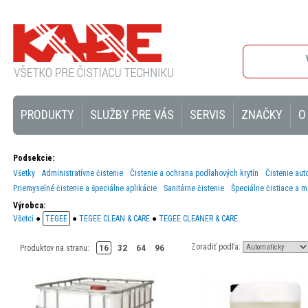
PRODUKTY
SLUŽBY PRE VÁS
SERVIS
ZNAČKY
O
Podsekcie:
Všetky
Administratívne čistenie
Čistenie a ochrana podlahových krytín
Čistenie aut
Priemyselné čistenie a špeciálne aplikácie
Sanitárne čistenie
Špeciálne čistiace a m
Výrobca:
Všetci
●
TEGEE
●
TEGEE CLEAN & CARE
●
TEGEE CLEANER & CARE
Zoradiť podľa:
16
32
64
96
Produktov na stranu: