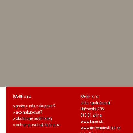
KA-BE s.r.o.
KA-BE s.r.o.
sídlo spoločnosti:
» prečo u nás nakupovať?
Hričovská 205
» ako nakupovať?
010 01 Žilina
» obchodné podmienky
www.kabe.sk
» ochrana osobných údajov
www.umyvaciestroje.sk