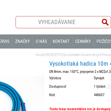
ERVIS
ZNAČKY
O NÁS
KONTAKT
CENNÍKY
POŽIČO
Úvod
|
PRODUKTY
|
Vysokotlaké čistiace stroje
|
Príslu
Vysokotlaká hadica 10m
DN 8mm, max. 150°C, pripojenie 2 x M22x1,5
Výrobca:
Dynajet
Dostupnosť:
1 týždeň
Kód:
440607
Tento tovar momentálne nie je dostupný.