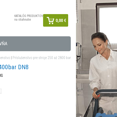
KATALÓG PRODUKTOV
na stiahnutie
0,00 €
VŇA
šenstvo
|
Príslušenstvo pre stroje 250 až 2800 bar
 400bar DN8
IG