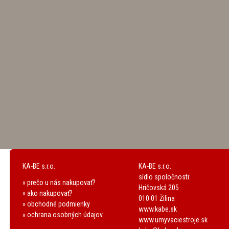
KA-BE s.r.o.
KA-BE s.r.o.
sídlo spoločnosti:
» prečo u nás nakupovať?
Hričovská 205
» ako nakupovať?
010 01 Žilina
» obchodné podmienky
www.kabe.sk
» ochrana osobných údajov
www.umyvaciestroje.sk