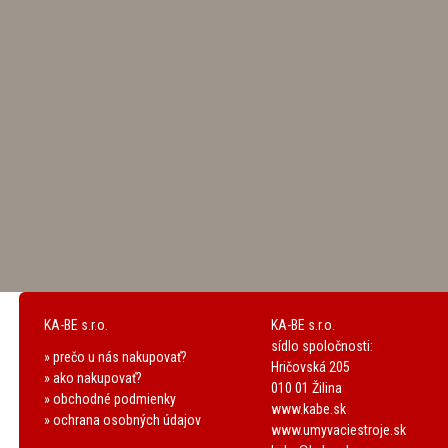
KA-BE s.r.o.
KA-BE s.r.o.
sídlo spoločnosti:
» prečo u nás nakupovať?
Hričovská 205
» ako nakupovať?
010 01 Žilina
» obchodné podmienky
www.kabe.sk
» ochrana osobných údajov
www.umyvaciestroje.sk