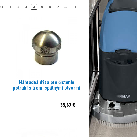
...
1
2
3
4
5
6
7
11
na:
Náhradná dýza pre čistenie
4
potrubí s tromi spätnými otvormi
35,67 €