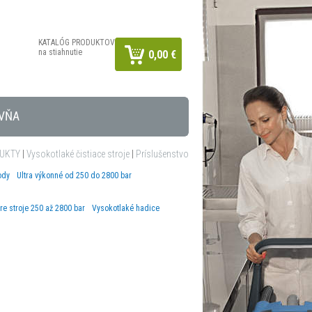
KATALÓG PRODUKTOV
na stiahnutie
0,00 €
VŇA
UKTY
|
Vysokotlaké čistiace stroje
|
Príslušenstvo
ody
Ultra výkonné od 250 do 2800 bar
re stroje 250 až 2800 bar
Vysokotlaké hadice