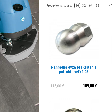
Zo
16
32
64
96
Produktov na stranu:
Náhradná dýza pre čistenie
potrubí - veľká 05
109,00 €
115,00 €