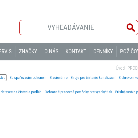
ERVIS
ZNAČKY
O NÁS
KONTAKT
CENNÍKY
POŽIČO
Úvod
|
PROD
stvo
So spaľovacím pohonom
Stacionárne
Stroje pre čistenie kanalizácií
S ohrevom v
dstavce na čistenie podláh
Ochranné pracovné pomôcky pre vysoký tlak
Príslušenstvo p