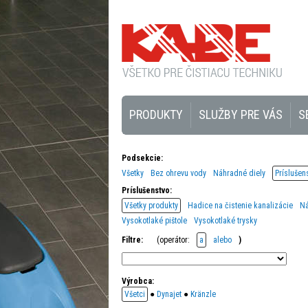
PRODUKTY
SLUŽBY PRE VÁS
S
Podsekcie:
Všetky
Bez ohrevu vody
Náhradné diely
Príslušen
Príslušenstvo:
Všetky produkty
Hadice na čistenie kanalizácie
Ná
Vysokotlaké pištole
Vysokotlaké trysky
Filtre:
(operátor:
a
alebo
)
Výrobca:
Všetci
●
Dynajet
●
Kränzle