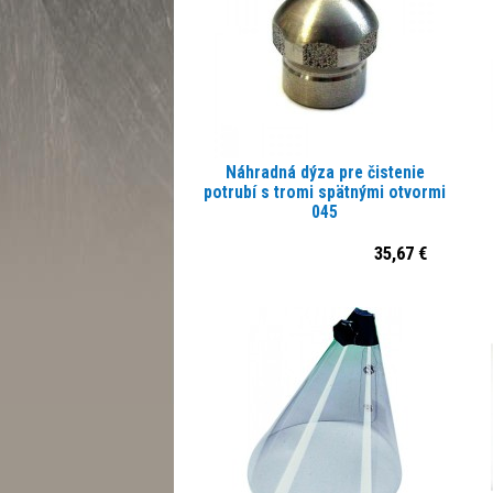
Náhradná dýza pre čistenie
potrubí s tromi spätnými otvormi
045
35,67 €