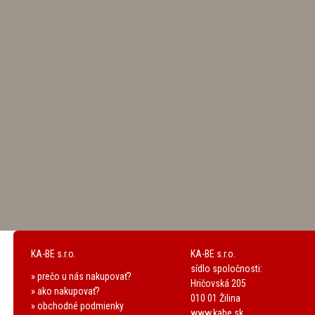
KA-BE s.r.o.
KA-BE s.r.o.
sídlo spoločnosti:
» prečo u nás nakupovať?
Hričovská 205
» ako nakupovať?
010 01 Žilina
» obchodné podmienky
www.kabe.sk