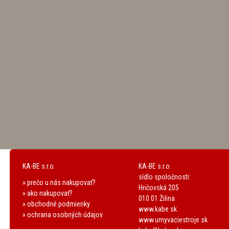
KA-BE s.r.o.
KA-BE s.r.o.
sídlo spoločnosti:
» prečo u nás nakupovať?
Hričovská 205
» ako nakupovať?
010 01 Žilina
» obchodné podmienky
www.kabe.sk
» ochrana osobných údajov
www.umyvaciestroje.sk