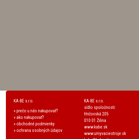
KA-BE s.r.o.
KA-BE s.r.o.
sídlo spoločnosti:
» prečo u nás nakupovať?
Hričovská 205
» ako nakupovať?
010 01 Žilina
» obchodné podmienky
www.kabe.sk
» ochrana osobných údajov
www.umyvaciestroje.sk