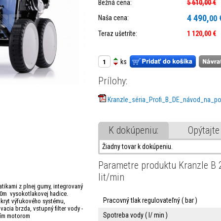
Bežná cena:
5 610,00 €
4 490,
Naša cena:
00
Teraz ušetríte:
1 120,00 €
ks
Prílohy:
Kranzle_séria_Profi_B_DE_návod_na_pou
K dokúpeniu:
Opýtajte
Žiadny tovar k dokúpeniu.
Parametre produktu Kranzle B 
lit/min
tikami z plnej gumy, integrovaný
20m vysokotlakovej hadice.
Pracovný tlak regulovateľný ( bar )
 kryt výfukového systému,
acia brzda, vstupný filter vody -
Spotreba vody ( l/ min )
acím motorom