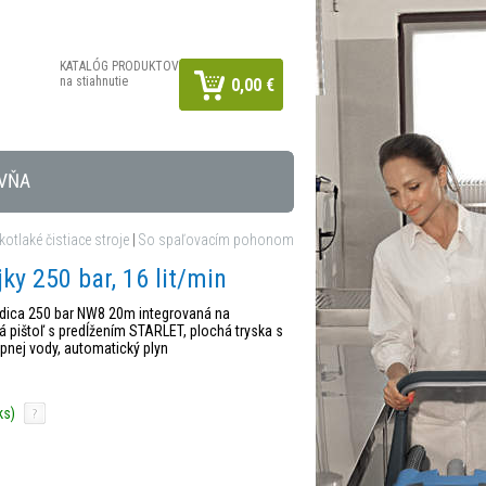
KATALÓG PRODUKTOV
na stiahnutie
0,00 €
VŇA
otlaké čistiace stroje
|
So spaľovacím pohonom
ky 250 bar, 16 lit/min
dica 250 bar NW8 20m integrovaná na
 pištoľ s predĺžením STARLET, plochá tryska s
tupnej vody, automatický plyn
ks)