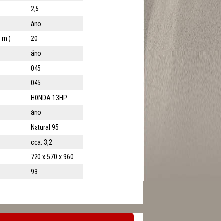
2,5
áno
 m )
20
áno
045
045
HONDA 13HP
áno
Natural 95
cca. 3,2
720 x 570 x 960
93