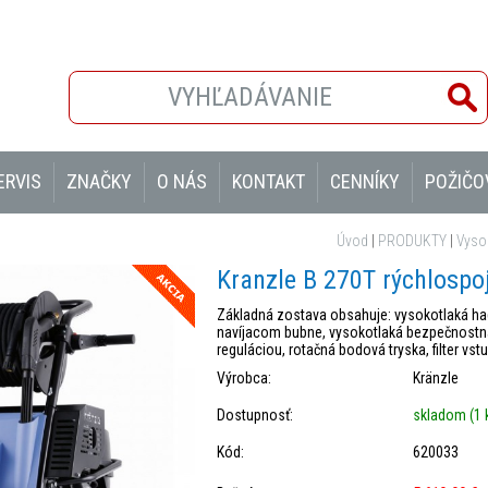
ERVIS
ZNAČKY
O NÁS
KONTAKT
CENNÍKY
POŽIČO
Úvod
|
PRODUKTY
|
Vysok
Kranzle B 270T rýchlospoj
Základná zostava obsahuje: vysokotlaká ha
navíjacom bubne, vysokotlaká bezpečnostná
reguláciou, rotačná bodová tryska, filter vs
Výrobca:
Kränzle
Dostupnosť:
skladom (1 
Kód:
620033