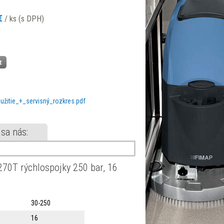
€
/ ks (s DPH)
žitie_+_servisný_rozkres.pdf
 sa nás:
270T rýchlospojky 250 bar, 16
30-250
16